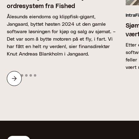
ordresystem fra Fished
IntraF
Ålesunds eiendoms og klippfisk-gigant,
Jangaard, byttet høsten 2024 ut den gamle
Sjøm
software løsningen for kjøp og salg av sjømat. –
vært
Det var som å bytte motoren på et fly, i fart. Vi
Etter
har fått en helt ny verden!, sier finansdirektør
softw
Knut Andreas Blankholm i Jangaard.
felle
vært 